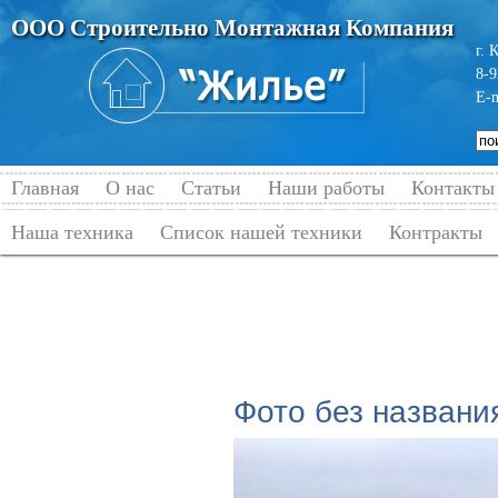
ООО Строительно Монтажная Компания
г. 
8-9
E-
Главная
О нас
Статьи
Наши работы
Контакты
Наша техника
Список нашей техники
Контракты
Главная
→
Наши работы
→
Строитель
России. 06.2013-11.
Фото без названи