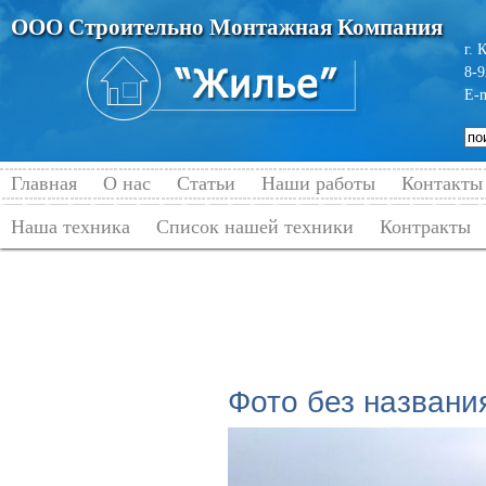
ООО Строительно Монтажная Компания
г. 
8-9
E-
Главная
О нас
Статьи
Наши работы
Контакты
Наша техника
Список нашей техники
Контракты
Главная
→
Наши работы
→
Строитель
России. 06.2013-11.
Фото без названи